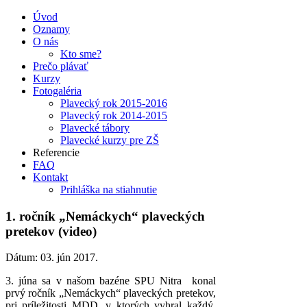
Úvod
Oznamy
O nás
Kto sme?
Prečo plávať
Kurzy
Fotogaléria
Plavecký rok 2015-2016
Plavecký rok 2014-2015
Plavecké tábory
Plavecké kurzy pre ZŠ
Referencie
FAQ
Kontakt
Prihláška na stiahnutie
1. ročník „Nemáckych“ plaveckých
pretekov (video)
Dátum:
03. jún 2017
.
3. júna sa v našom bazéne SPU Nitra konal
prvý ročník „Nemáckych“ plaveckých pretekov,
pri príležitosti MDD, v ktorých vyhral každý,