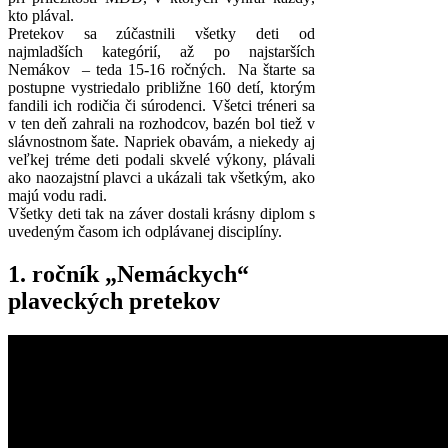
kto plával.
Pretekov sa zúčastnili všetky deti od
najmladších kategórií, až po najstarších
Nemákov – teda 15-16 ročných. Na štarte sa
postupne vystriedalo približne 160 detí, ktorým
fandili ich rodičia či súrodenci. Všetci tréneri sa
v ten deň zahrali na rozhodcov, bazén bol tiež v
slávnostnom šate. Napriek obavám, a niekedy aj
veľkej tréme deti podali skvelé výkony, plávali
ako naozajstní plavci a ukázali tak všetkým, ako
majú vodu radi.
Všetky deti tak na záver dostali krásny diplom s
uvedeným časom ich odplávanej disciplíny.
1. ročník „Nemáckych“
plaveckých pretekov